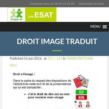
Contactez-nous au 06 46 16 01 05
Demander un devis
MENU
DROIT IMAGE TRADUIT
Published
16 juin 2016
at
371 × 245
in
TRANSCRIPTIONS
FALC