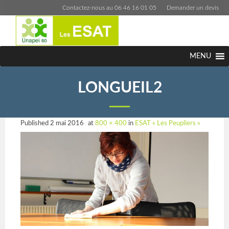
Contactez-nous au 06 46 16 01 05
Demander un devis
MENU
LONGUEIL2
Published
2 mai 2016
at
800 × 400
in
ESAT « Les Peupliers »